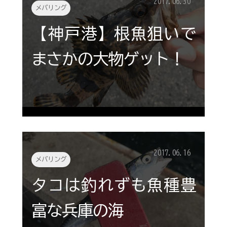
2017.06.30
メバリング
【神戸港】根魚狙いで
まさかの大物ゲット！
2017.06.16
メバリング
タコは釣れずも魚種豊
富な兵庫の海