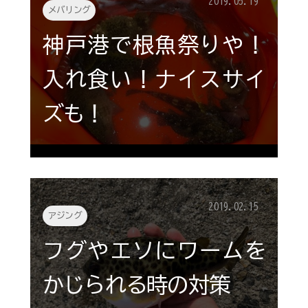
2019.05.19
メバリング
神戸港で根魚祭りや！
入れ食い！ナイスサイ
ズも！
2019.02.15
アジング
フグやエソにワームを
かじられる時の対策