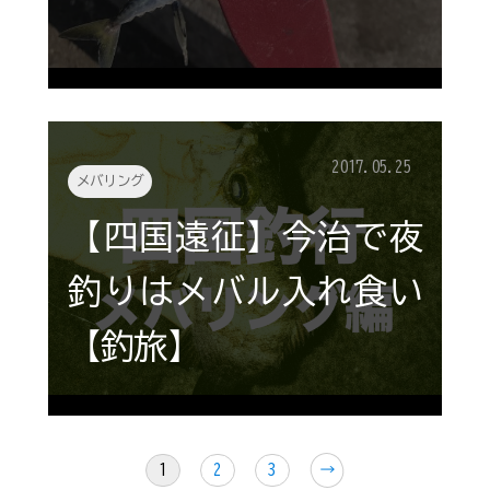
2017.05.25
メバリング
【四国遠征】今治で夜
釣りはメバル入れ食い
【釣旅】
1
2
3
↗