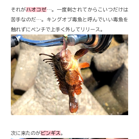
それが
ハオコゼ
…。一度刺されてからこいつだけは
苦手なのだ…。キングオブ毒魚と呼んでいい毒魚を
触れずにペンチで上手く外してリリース。
次に来たのが
ピンギス
。