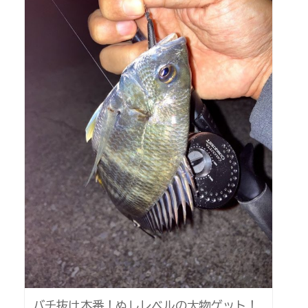
バチ抜け本番！ぬしレベルの大物ゲット！