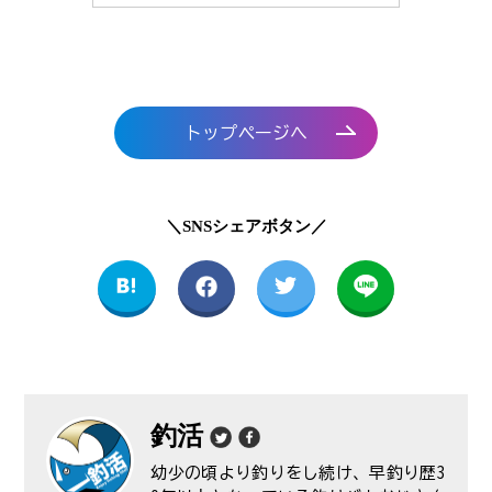
トップページへ
＼SNSシェアボタン／
釣活
幼少の頃より釣りをし続け、早釣り歴3