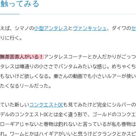
を触ってみる
えば、シマノの
小型アンタレス
と
ヴァンキッシュ
、ダイワの
セ
りに行く。
無茶苦茶人がいる！
アンタレスコーナーとか人だかりがごっつ
タレスは噂通りの小ささでバンタムみたいな感じ。めちゃくち
もないけど欲しくなる。秦さんの動画でも小さいルアーが使い
たくなるリールだった。
ていた新しい
コンクエストDC
も見てみたけど完全にシルバー
モデルのコンクエストDCとは全く違う形で、ゴールドのコンク
ローギアじゃないと巻物は釣れないと言っているが私も巻物は
れ。ワームとかはハイギアがいいと思うけどクランクとかスピ