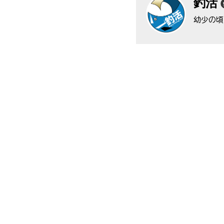
釣活
幼少の頃