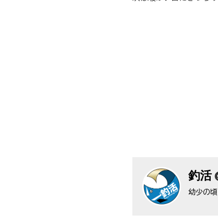
釣活
幼少の頃