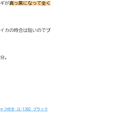
ギが
真っ黒になって全く
イカの時合は短いので
ブ
分。
ャフ付き JL-1302 ブラック