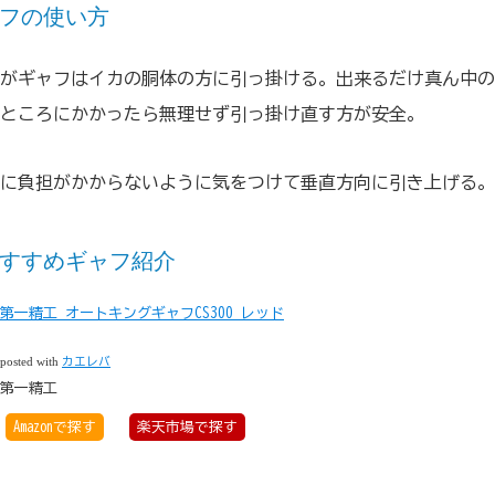
フの使い方
がギャフはイカの胴体の方に引っ掛ける。出来るだけ真ん中の
ところにかかったら無理せず引っ掛け直す方が安全。
に負担がかからないように気をつけて垂直方向に引き上げる。
すすめギャフ紹介
第一精工 オートキングギャフCS300 レッド
posted with
カエレバ
第一精工
Amazonで探す
楽天市場で探す