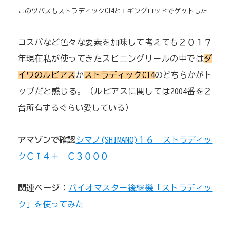
このツバスもストラディックCI4とエギングロッドでゲットした
コスパなど色々な要素を加味して考えても２０１７
年現在私が使ってきたスピニングリールの中では
ダ
イワのルビアス
か
ストラディックCI4
のどちらかがト
ップだと感じる。（ルビアスに関しては2004番を２
台所有するぐらい愛している）
アマゾンで確認
シマノ(SHIMANO)１６ ストラディッ
クＣＩ４＋ Ｃ３０００
関連ページ
：
バイオマスター後継機「ストラディッ
ク」を使ってみた