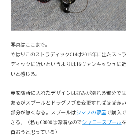
写真はここまで。
やはりこのストラディックCI4は2015年に出たストラ
ディックに近いというよりは16ヴァンキッシュに近
いと感じる。
赤を随所に入れたデザインは好みが別れる部分では
あるがスプールとドラグノブを変更すればほぼ赤い
部分が無くなる。スプールは
シマノの夢屋
で購入で
きる。（私もC3000は深溝なので
シャロースプール
を
買おうと思っている）