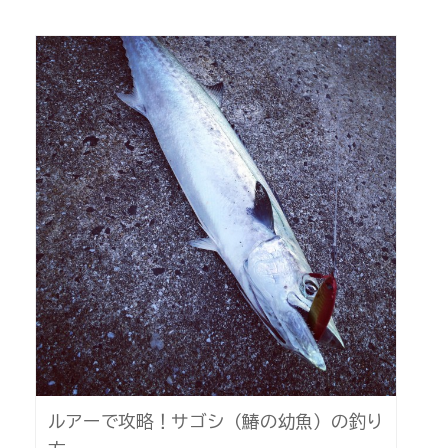
ルアーで攻略！サゴシ（鰆の幼魚）の釣り