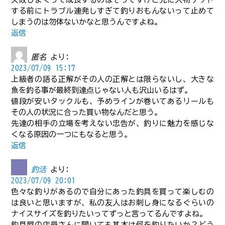
する前にトラブル連発しすぎて釣りおもんないって止めて
しまうのは勿体ないかなと思うんですよね。
返信
匿名
より:
2023/07/09 15:17
上級者の語る正解がその人の正解とは限らないし、大きな
魚を釣る事が最終到達点じゃない人も沢山いるはず。
値段が安いタックルも、予めラインが巻いてあるリールも
その人の状況に合った買い物なんだと思う。
先達の相手の立場を考えない忠告が、釣りに魅力を感じな
くなる原因の一つにもなると思う。
返信
釣活
より:
2023/07/09 20:01
色々な釣りがあるので自分にあった釣具を買って楽しむの
は良いと思いますが、私の友人はお刺し身になるぐらいの
ナイスサイズを釣りたいってずっと言ってるんですよね。
釣具屋の店員さんに聞いても基本は何を釣りたいか？どう