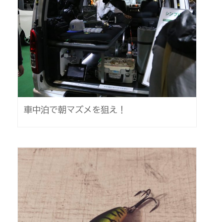
車中泊で朝マズメを狙え！