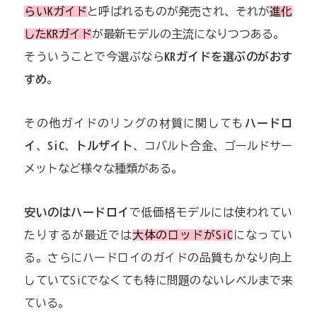
らいKガイド
と呼ばれるものが発売され、それが
進化
したKRガイド
が最新モデルの主流になりつつある。
そういうことで今選ぶなら
KRガイドを選ぶのがおす
すめ
。
その他ガイドのリングの材質に関しても
ハードロ
イ
、
SiC
、
トルザイト
、コバルト合金、ゴールドサー
メットなど様々な種類がある。
安いのはハードロイ
で低価格モデルには使われてい
たりするが最近では
大体のロッドがSiC
になってい
る。さらにハードロイのガイドの品質もかなり向上
していてSiCでなくても特に問題のないレベルまで来
ている。