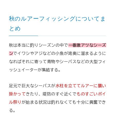
秋のルアーフィッシングについてま
とめ
秋は本当に釣りシーズンの中で
一番激アツなシーズ
ン
でイワシやアジなどの小魚が湾奥に溜まるように
なればそれに寄って青物やシーバスなどの大型フィ
ッシュイーターが集結する。
足元で巨大なシーバスが
水柱を立ててルアーに襲い
掛かって
きたり、堤防のすぐ近くで
ものすごいボイ
ル祭り
が始まる状況は釣れなくても十分に興奮でき
る。