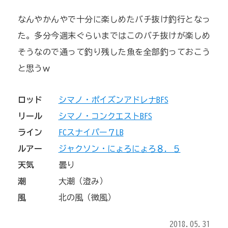
なんやかんやで十分に楽しめたバチ抜け釣行となっ
た。多分今週末ぐらいまではこのバチ抜けが楽しめ
そうなので通って釣り残した魚を全部釣っておこう
と思うｗ
ロッド
シマノ・ポイズンアドレナBFS
リール
シマノ・コンクエストBFS
ライン
FCスナイパー７LB
ルアー
ジャクソン・にょろにょろ８．５
天気
曇り
潮
大潮（澄み）
風
北の風（微風）
2018.05.31