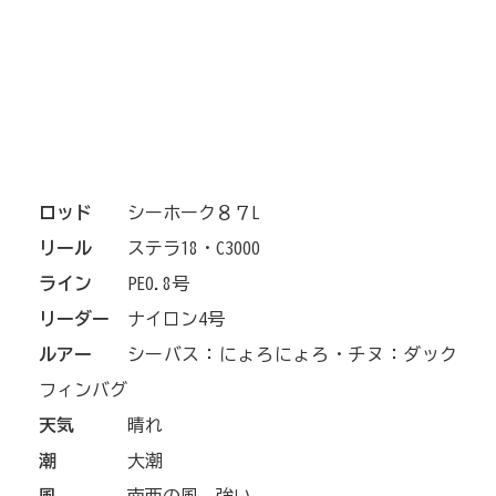
ロッド
シーホーク８７L
リール
ステラ18・C3000
ライン
PE0.8号
リーダー
ナイロン4号
ルアー
シーバス：にょろにょろ・チヌ：ダック
フィンバグ
天気
晴れ
潮
大潮
風
南西の風、強い