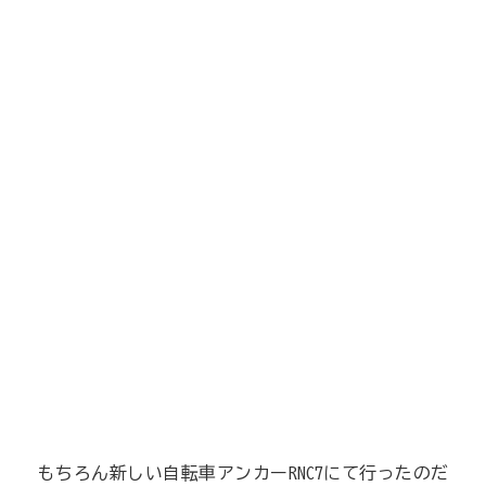
もちろん新しい自転車アンカーRNC7にて行ったのだ