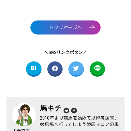
トップページへ
＼SNSリンクボタン／
馬キチ
2010年より競馬を始めて以降毎週末、
競馬場へ行ってしまう競馬マニアの馬
キチです。