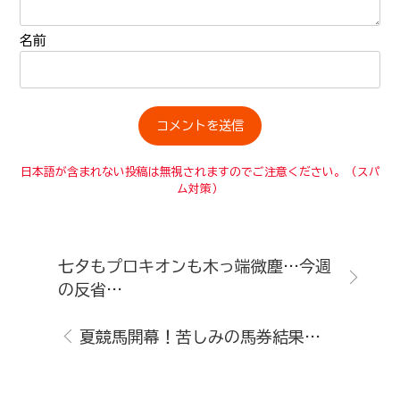
名前
日本語が含まれない投稿は無視されますのでご注意ください。（スパ
ム対策）
七夕もプロキオンも木っ端微塵…今週
の反省…
夏競馬開幕！苦しみの馬券結果…