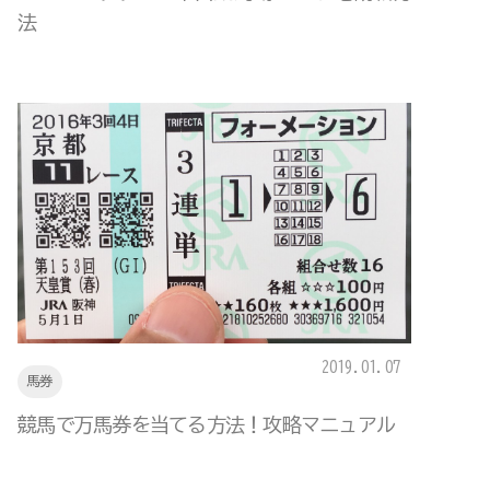
法
2019.01.07
馬券
競馬で万馬券を当てる方法！攻略マニュアル