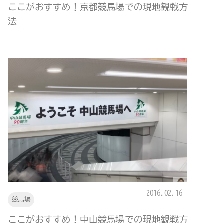
ここがおすすめ！京都競馬場での現地観戦方
法
2016.02.16
競馬場
ここがおすすめ！中山競馬場での現地観戦方