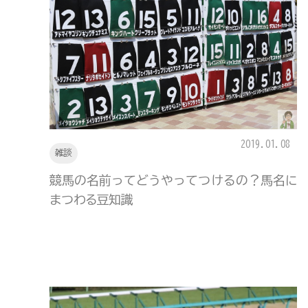
2019.01.08
雑談
競馬の名前ってどうやってつけるの？馬名に
まつわる豆知識