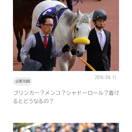
2016.04.11
必要知識
ブリンカー？メンコ？シャドーロール？着け
るとどうなるの？