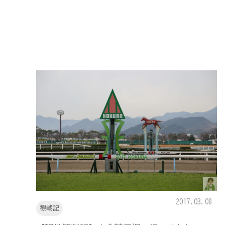
2017.03.08
観戦記