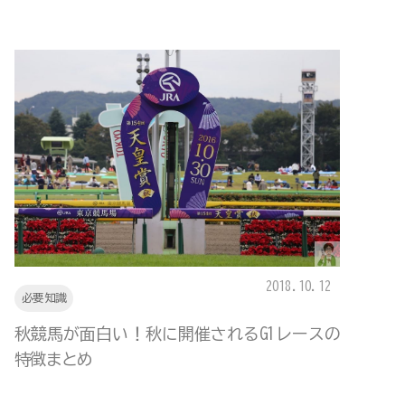
2018.10.12
必要知識
秋競馬が面白い！秋に開催されるG1レースの
特徴まとめ