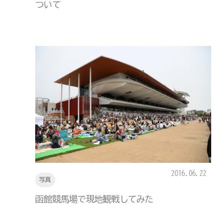
ついて
2016.06.22
写真
函館競馬場で現地観戦してみた