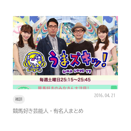
2016.04.21
雑談
競馬好き芸能人・有名人まとめ