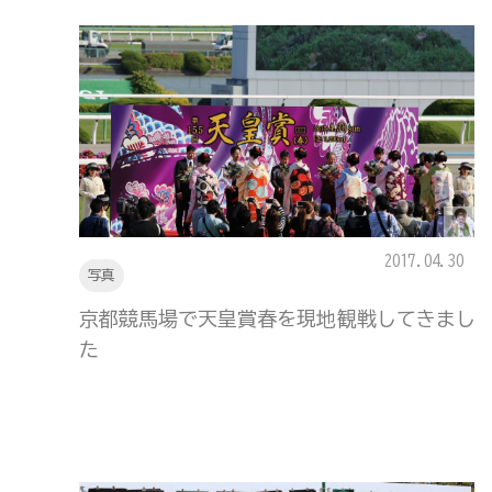
2017.04.30
写真
京都競馬場で天皇賞春を現地観戦してきまし
た